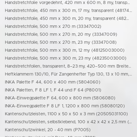
Handstretchfolie vorgedehnt, 420 mm x 600 m, 8 my, transparent (48075420600)
Handstretchfolie, 450 mm x 300 m, 17 my, transparent (48174503000)
Handstretchfolie, 450 mm x 300 m, 20 my, transparent (48204503000)
Handstretchfolie, 500 mm x 270 m (33347002)
Handstretchfolie, 500 mm x 270 m, 20 my (33347009)
Handstretchfolie, 500 mm x 270 m, 23 my (33347008)
Handstretchfolie, 500 mm x 300 m, 12 my (48125003000)
Handstretchfolie, 500 mm x 300 m, 23 my (48235003000)
Handstretchfolien, transparent, 8–23 my, 420–500 mm Breite (P2001)
Heftklammern 130/10, Für Zangenhefter Typ 130, 13 x 10 mm, Ø 1,35 mm, kupferlegiert (77711170949)
INKA Palette F 44, 600 x 400 mm (5804060)
INKA Paletten, F 8 LF 1, F 44 und F 64 (P8001)
INKA-Einwegpalette F 64, 600 x 800 mm (5806080)
INKA-Einwegpalette F 8 LF 1, 1200 x 800 mm (58080120)
Kantenschutzleisten, 1100 x 50 x 50 x 3 mm (20505031100)
Kantenschutzleisten, selbstklebend, 100 x 42 x 42 x 2,5 mm (77711713188)
Kantenschutzwinkel, 20 - 40 mm (P7005)