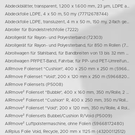
Abdeckblätter, transparent, 1.200 x 1.600 mm, 23 µm, LDPE aus Recyclingmaterial (46301300170)
Abdeckfolie LDPE, 4 x 50 m, 50 my (77712678744)
Abdeckfolie LDPE, transluzent, 4 m x 50 m, 150 my, 2-fach gefaltet (4615040050)
Abroller für Bündelstretchfolie (7222)
Abrollgerät für Rayon- und Polyesterband (72303)
Abrollgerät für Rayon- und Polyesterband, für 850 m Rollen (72302)
Abrollwagen für Stahlband, für Bandbreiten von 13 bis 32 mm (77717022161)
Abrollwagen PP/PET-Band, Fahrbar, für PP- und PET-Umreifungsband, 400-mm-Kern, mit Ablage (72300)
AIRmove Folienset "Cushion", 400 x 250 mm x 250 m (59668300250)
AIRmove Folienset "Void", 200 x 120 mm x 250 m (59668200250)
AIRmove Foliensets (P5008)
AIRmove² Folienset "Bubble", 400 x 160 mm, 350 m/Rolle, 2 Rollen/Set (59668160350)
AIRmove² Folienset "Cushion" R, 400 x 250 mm, 350 m/Rolle, 2 Rollen/Set, Recyclinganteil (59668400351)
AIRmove² Folienset "Void", 200 x 120 mm, 350 m/Rolle, 4 Rollen/Set (59668200350)
AIRmove² Foliensets Bubbel/Cushion R/Void (P5009)
AIRmove² Luftpolstermaschine, ohne Folien (59668172480)
AIRplus Folie Void, Recycle, 200 mm x 1125 m (43200112512)