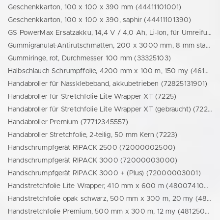
Geschenkkarton, 100 x 100 x 390 mm (44411101001)
Geschenkkarton, 100 x 100 x 390, saphir (44411101390)
GS PowerMax Ersatzakku, 14,4 V / 4,0 Ah, Li-Ion, für Umreifungsgerät GS PowerMax (77717831751)
Gummigranulat-Antirutschmatten, 200 x 3000 mm, 8 mm stark (20001054000)
Gummiringe, rot, Durchmesser 100 mm (33325103)
Halbschlauch Schrumpffolie, 4200 mm x 100 m, 150 my (46150420100)
Handabroller für Nassklebeband, akkubetrieben (72825131901)
Handabroller für Stretchfolie Lite Wrapper XT (7225)
Handabroller für Stretchfolie Lite Wrapper XT (gebraucht) (7227)
Handabroller Premium (77712345557)
Handabroller Stretchfolie, 2-teilig, 50 mm Kern (7223)
Handschrumpfgerät RIPACK 2500 (72000002500)
Handschrumpfgerät RIPACK 3000 (72000003000)
Handschrumpfgerät RIPACK 3000 + (Plus) (72000003001)
Handstretchfolie Lite Wrapper, 410 mm x 600 m (48007410600)
Handstretchfolie opak schwarz, 500 mm x 300 m, 20 my (48235003013)
Handstretchfolie Premium, 500 mm x 300 m, 12 my (481250030000)