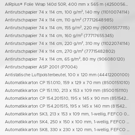
AIRplus® Folie Wrap 140d 50R, 400 mm x 565 m (42500565175)
Antirutschpapier 74 x 114 cm, 100 g/m², 140 my (11010074114)
Antirutschpapier 74 x 114 cm, 110 g/m² (77712648985)
Antirutschpapier 74 x 114 cm, 155 g/m², 220 my (90015577115)
Antirutschpapier 74 x 114 cm, 160 g/m² (77717655345)
Antirutschpapier 74 x 114 cm, 220 g/m², 310 my (11022074114)
Antirutschpapier 74 x 114 cm, 270 g/m² (77715482802)
Antirutschpapier 74 x 114 cm, 65 g/m², 80 my (906080120)
Antirutschpapier ASP 2001 (P7004)
Antistatische Luftpolsterbeutel, 100 x 120 mm (44412200100)
Automatikkarton CP 151.010, 159 x 129 x 70 mm (8500151010)
Automatikkarton CP 151.110, 213 x 153 x 109 mm (8500151110)
Automatikkarton CP 154.201510, 195 x 145 x 90 mm (85154201510)
Automatikkarton CP 154.201515, 195 x 145 x 140 mm (8154201515)
Automatikkarton SK3, 213 x 153 x 109 mm, 1-wellig, FEFCO 0701, braun (24213153109)
Automatikkarton SK4, 250 x 150 x 100 mm, 1-wellig, FEFCO 0701, braun (24250150100)
Automatikkarton SK8, 330 x 230 x 120 mm, 1-wellig, FEFCO 0701, braun (24330230120)