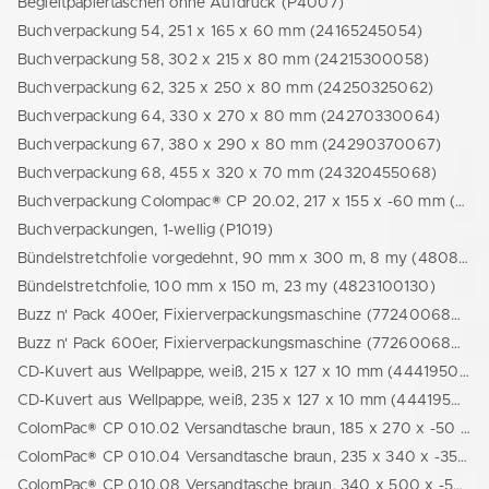
Begleitpapiertaschen ohne Aufdruck (P4007)
Buchverpackung 54, 251 x 165 x 60 mm (24165245054)
Buchverpackung 58, 302 x 215 x 80 mm (24215300058)
Buchverpackung 62, 325 x 250 x 80 mm (24250325062)
Buchverpackung 64, 330 x 270 x 80 mm (24270330064)
Buchverpackung 67, 380 x 290 x 80 mm (24290370067)
Buchverpackung 68, 455 x 320 x 70 mm (24320455068)
Buchverpackung Colompac® CP 20.02, 217 x 155 x -60 mm (8500002002)
Buchverpackungen, 1-wellig (P1019)
Bündelstretchfolie vorgedehnt, 90 mm x 300 m, 8 my (48082090300)
Bündelstretchfolie, 100 mm x 150 m, 23 my (4823100130)
Buzz n' Pack 400er, Fixierverpackungsmaschine (77240068001)
Buzz n' Pack 600er, Fixierverpackungsmaschine (77260068001)
CD-Kuvert aus Wellpappe, weiß, 215 x 127 x 10 mm (44419502151)
CD-Kuvert aus Wellpappe, weiß, 235 x 127 x 10 mm (44419502351)
ColomPac® CP 010.02 Versandtasche braun, 185 x 270 x -50 mm (8500001002)
ColomPac® CP 010.04 Versandtasche braun, 235 x 340 x -35 mm (8500001004)
ColomPac® CP 010.08 Versandtasche braun, 340 x 500 x -50 mm (8500001008)