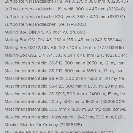
Luftpolsterversandtasche H18, weiß, 275 x 360 mm (8328540)
Luftpolsterversandtasche J19, weiß, 300 x 445 mm (833248)
Luftpolsterversandtasche K20, weiß, 350 x 470 mm (833751)
Luftpolsterversandtaschen, weiß (P6002)
Mailing Box, DIN A4, A5 oder A6 (P6003)
Mailing-Box GS1, DIN A5, 230 x 155 x 45 mm (24215155044)
Mailing-Box GS1/2, DIN A6, 152 x 104 x 46 mm (77731131415)
Mailing-Box GS2, DIN A4, 333 x 244 x 46 mm (24348238044)
Maschinenstretchfolie GS-P12, 500 mm x 2650 m, 12 my, transparent (48125002650)
Maschinenstretchfolie GS-P17, 500 mm x 1850 m, 17 my, transparent (48175001850)
Maschinenstretchfolie GS-P20, 500 mm x 1530 m, 20 my, transparent (48200501510)
Maschinenstretchfolie GS-P23, 500 mm x 1.330 m, 23 my, transparent (48230501310)
Maschinenstretchfolie GS-SP15, 500 mm x 2400 m, 15 my, transparent (48155002318)
Maschinenstretchfolie, 20 my, 500 mm x 1543 m (48205001543)
Maschinenstretchfolie, 500 mm x 1620 m, 20 my, opak schwarz (77713093285)
Maschinenstretchfolien, transparent, 12–23 my, 500 mm, LLDPE (P2003)
Mobiler Ständer für Crumpy (72595525)
Müllbeutel RS 80 aus 80 % recyceltem Material (P4011)