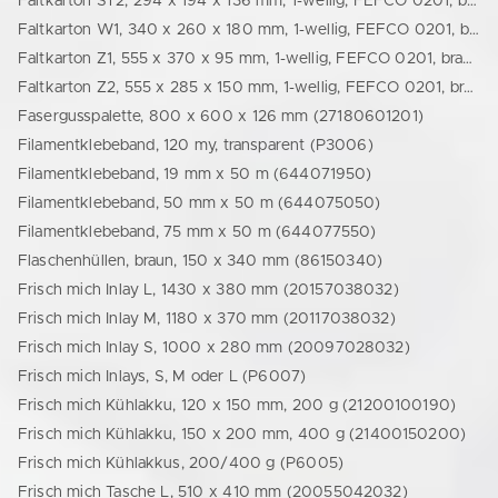
Faltkarton ST2, 294 x 194 x 136 mm, 1-wellig, FEFCO 0201, braun (24294194136)
Faltkarton W1, 340 x 260 x 180 mm, 1-wellig, FEFCO 0201, braun (24340260180)
Faltkarton Z1, 555 x 370 x 95 mm, 1-wellig, FEFCO 0201, braun (77723114112)
Faltkarton Z2, 555 x 285 x 150 mm, 1-wellig, FEFCO 0201, braun (24555285150)
Fasergusspalette, 800 x 600 x 126 mm (27180601201)
Filamentklebeband, 120 my, transparent (P3006)
Filamentklebeband, 19 mm x 50 m (644071950)
Filamentklebeband, 50 mm x 50 m (644075050)
Filamentklebeband, 75 mm x 50 m (644077550)
Flaschenhüllen, braun, 150 x 340 mm (86150340)
Frisch mich Inlay L, 1430 x 380 mm (20157038032)
Frisch mich Inlay M, 1180 x 370 mm (20117038032)
Frisch mich Inlay S, 1000 x 280 mm (20097028032)
Frisch mich Inlays, S, M oder L (P6007)
Frisch mich Kühlakku, 120 x 150 mm, 200 g (21200100190)
Frisch mich Kühlakku, 150 x 200 mm, 400 g (21400150200)
Frisch mich Kühlakkus, 200/400 g (P6005)
Frisch mich Tasche L, 510 x 410 mm (20055042032)