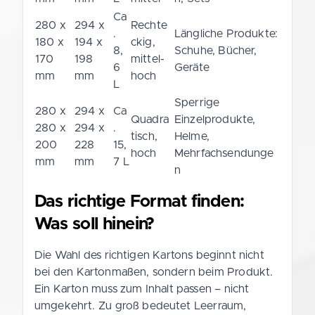
Ca
280 x
294 x
Rechte
.
Längliche Produkte:
180 x
194 x
ckig,
8,
Schuhe, Bücher,
170
198
mittel-
6
Geräte
mm
mm
hoch
L
Sperrige
280 x
294 x
Ca
Quadra
Einzelprodukte,
280 x
294 x
.
tisch,
Helme,
200
228
15,
hoch
Mehrfachsendunge
mm
mm
7 L
n
Das richtige Format finden:
Was soll hinein?
Die Wahl des richtigen Kartons beginnt nicht
bei den Kartonmaßen, sondern beim Produkt.
Ein Karton muss zum Inhalt passen – nicht
umgekehrt. Zu groß bedeutet Leerraum,