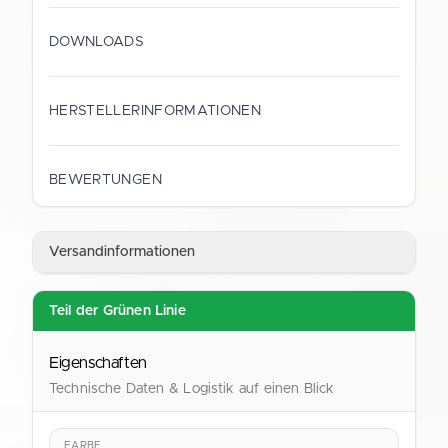
DOWNLOADS
HERSTELLERINFORMATIONEN
HERSTELLER
Gustav Schramm GmbH
BEWERTUNGEN
ANSCHRIFT
Straubinger Straße 9
Versandinformationen
28219 Bremen
Deutschland
Teil der Grünen Linie
KONTAKT
shop@verpackung.de
Eigenschaften
Technische Daten & Logistik auf einen Blick
FARBE