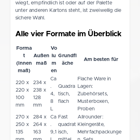
wiegt, empfindlich ist oder auf der Palette
unter anderen Kartons steht, ist zweiwellig die
sichere Wahl.
Alle vier Formate im Überblick
Forma
Vo
t
Außen
lu
Grundfl
Am besten für
(Innen
maß
m
äche
maß)
en
Ca
Flache Ware in
220 x
234 x
.
Quadra
Lagen:
220 x
238 x
4,
tisch,
Zubehörsets,
100
128
8
flach
Musterboxen,
mm
mm
L
Proben
270 x
284 x
Ca
Fast
Allrounder:
250 x
264 x
.
quadrat
Kleingeräte,
135
163
9,1
isch,
Mehrfachpackunge
mm
mm
L
mittel
n, Sets