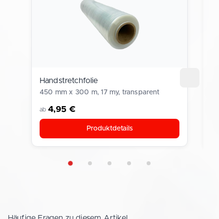
Handstretchfolie
P
t
450 mm x 300 m, 17 my, transparent
50
4,95 €
ab
a
Produktdetails
Häufige Fragen zu diesem Artikel