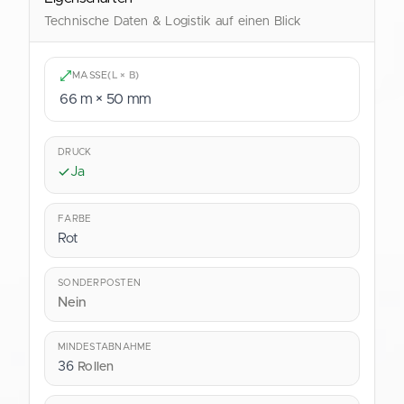
shop@verpackung.de
Technische Daten & Logistik auf einen Blick
MASSE
(L × B)
66 m × 50 mm
DRUCK
Ja
FARBE
Rot
SONDERPOSTEN
Nein
MINDESTABNAHME
36
Rollen