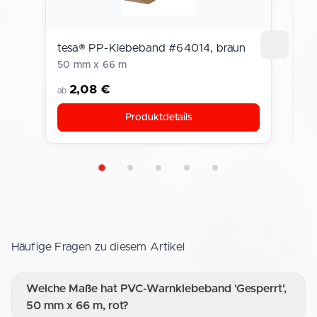
tesa® PP-Klebeband #64014, braun
K
50 mm x 66 m
1
2,08 €
ab
a
Produktdetails
Häufige Fragen zu diesem Artikel
Welche Maße hat PVC-Warnklebeband 'Gesperrt',
50 mm x 66 m, rot?