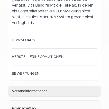
verlässt. Das Band fängt die Fälle ab, in denen
ein Lagermitarbeiter die EDV-Meldung nicht
sieht, nicht liest oder das System gerade nicht
verfügbar ist.
DOWNLOADS
Datenblatt (Deutsch)
HERSTELLERINFORMATIONEN
PDF
HERSTELLER
Gustav Schramm GmbH
BEWERTUNGEN
Data Sheet (English)
ANSCHRIFT
PDF
Straubinger Straße 9
Versandinformationen
28219 Bremen
Deutschland
Eigenschaften
KONTAKT