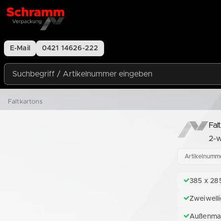
Zum Inhalt springen
E-Mail
0421 14626-222
Suchbegriff / Artikelnummer eingeben
Faltkartons
Fal
2-w
Artikelnumm
385 x 28
Zweiwelli
Außenma