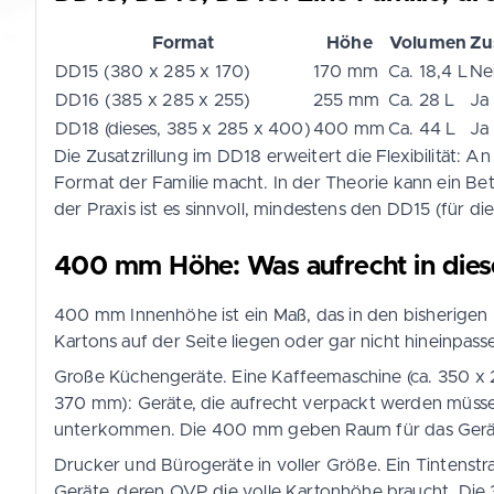
Format
Höhe
Volumen
Zu
DD15 (380 x 285 x 170)
170 mm
Ca. 18,4 L
Ne
DD16 (385 x 285 x 255)
255 mm
Ca. 28 L
Ja
DD18 (dieses, 385 x 285 x 400)
400 mm
Ca. 44 L
Ja
Die Zusatzrillung im DD18 erweitert die Flexibilität:
Format der Familie macht. In der Theorie kann ein Betr
der Praxis ist es sinnvoll, mindestens den DD15 (für d
400 mm Höhe: Was aufrecht in dies
400 mm Innenhöhe ist ein Maß, das in den bisherigen
Kartons auf der Seite liegen oder gar nicht hineinpass
Große Küchengeräte. Eine Kaffeemaschine (ca. 350 x 
370 mm): Geräte, die aufrecht verpackt werden müsse
unterkommen. Die 400 mm geben Raum für das Gerät p
Drucker und Bürogeräte in voller Größe. Ein Tintenst
Geräte, deren OVP die volle Kartonhöhe braucht. Di