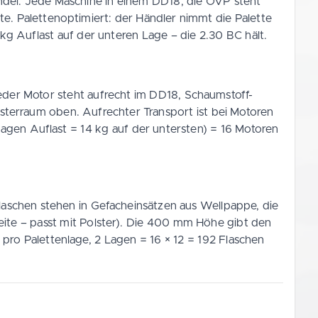
ndel: Jede Maschine in einem DD18, die OVP steht
te. Palettenoptimiert: der Händler nimmt die Palette
kg Auflast auf der unteren Lage – die 2.30 BC hält.
der Motor steht aufrecht im DD18, Schaumstoff-
terraum oben. Aufrechter Transport ist bei Motoren
Lagen Auflast = 14 kg auf der untersten) = 16 Motoren
laschen stehen in Gefacheinsätzen aus Wellpappe, die
e – passt mit Polster). Die 400 mm Höhe gibt den
pro Palettenlage, 2 Lagen = 16 × 12 = 192 Flaschen