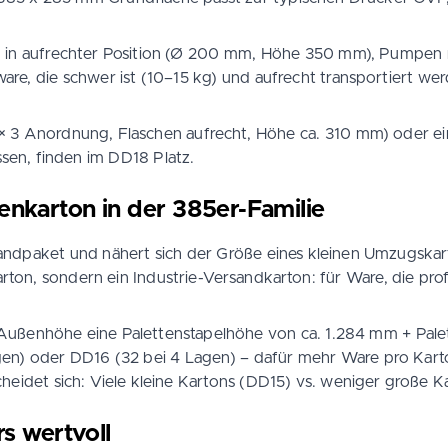
 in aufrechter Position (Ø 200 mm, Höhe 350 mm), Pumpen
re, die schwer ist (10–15 kg) und aufrecht transportiert wer
 × 3 Anordnung, Flaschen aufrecht, Höhe ca. 310 mm) oder e
sen, finden im DD18 Platz.
tenkarton in der 385er-Familie
ersandpaket und nähert sich der Größe eines kleinen Umzugska
ton, sondern ein Industrie-Versandkarton: für Ware, die pro
Außenhöhe eine Palettenstapelhöhe von ca. 1.284 mm + Palet
gen) oder DD16 (32 bei 4 Lagen) – dafür mehr Ware pro Kart
cheidet sich: Viele kleine Kartons (DD15) vs. weniger große K
s wertvoll