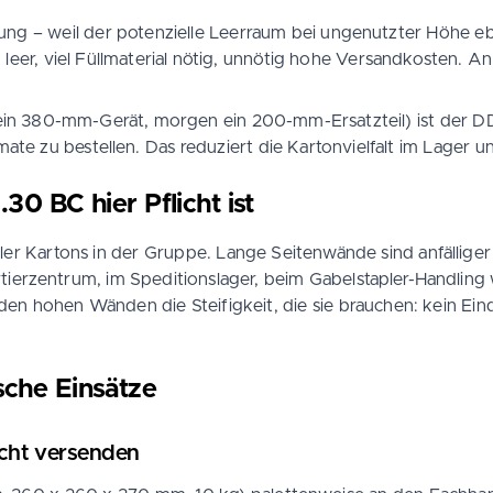
illung – weil der potenzielle Leerraum bei ungenutzter Höhe 
er, viel Füllmaterial nötig, unnötig hohe Versandkosten. An
.
 380-mm-Gerät, morgen ein 200-mm-Ersatzteil) ist der DD18 
 zu bestellen. Das reduziert die Kartonvielfalt im Lager un
 BC hier Pflicht ist
r Kartons in der Gruppe. Lange Seitenwände sind anfälliger 
Sortierzentrum, im Speditionslager, beim Gabelstapler-Handli
n hohen Wänden die Steifigkeit, die sie brauchen: kein Ein
sche Einsätze
echt versenden