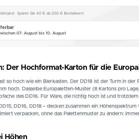
l. Versand
· Sparen Sie 40 € ab 200 € Bestellwert.
eferbar
zwischen 07. August bis 10. August
 Der Hochformat-Karton für die Europal
ast so hoch wie ein Bierkasten. Der DD18 ist der Turm in der
och. Dasselbe Europaletten-Muster (8 Kartons pro Lage, 2 ×
bfache des DD16. Für Ware, die richtig hoch ist und trotzdem
 – DD15, DD16, DD18 – decken zusammen ein Höhenspektrum vo
imiert verpacken, ohne das Palettenmuster zu ändern: immer 
ei Höhen