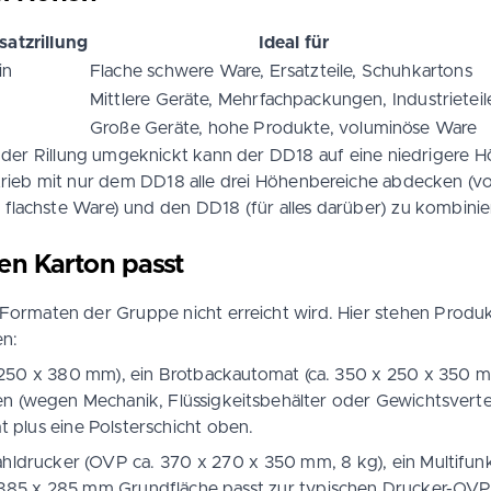
satzrillung
Ideal für
in
Flache schwere Ware, Ersatzteile, Schuhkartons
Mittlere Geräte, Mehrfachpackungen, Industrieteil
Große Geräte, hohe Produkte, voluminöse Ware
 An der Rillung umgeknickt kann der DD18 auf eine niedrigere 
ieb mit nur dem DD18 alle drei Höhenbereiche abdecken (volle 
ie flachste Ware) und den DD18 (für alles darüber) zu kombinie
en Karton passt
 Formaten der Gruppe nicht erreicht wird. Hier stehen Prod
en:
250 x 380 mm), ein Brotbackautomat (ca. 350 x 250 x 350 m
n (wegen Mechanik, Flüssigkeitsbehälter oder Gewichtsverte
lus eine Polsterschicht oben.
rahldrucker (OVP ca. 370 x 270 x 350 mm, 8 kg), ein Multifu
e 385 x 285 mm Grundfläche passt zur typischen Drucker-OV