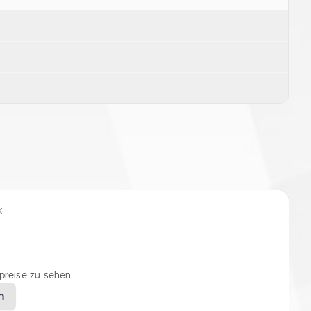
k
lpreise zu sehen
n