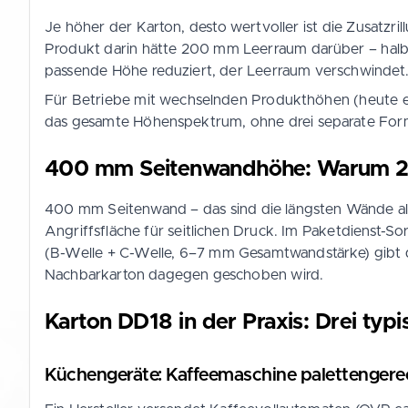
Je höher der Karton, desto wertvoller ist die Zusatzr
Produkt darin hätte 200 mm Leerraum darüber – halb le
passende Höhe reduziert, der Leerraum verschwindet
Für Betriebe mit wechselnden Produkthöhen (heute ein
das gesamte Höhenspektrum, ohne drei separate Formate
400 mm Seitenwandhöhe: Warum 2.30
400 mm Seitenwand – das sind die längsten Wände alle
Angriffsfläche für seitlichen Druck. Im Paketdienst-
(B-Welle + C-Welle, 6–7 mm Gesamtwandstärke) gibt de
Nachbarkarton dagegen geschoben wird.
Karton DD18 in der Praxis: Drei typi
Küchengeräte: Kaffeemaschine palettenger