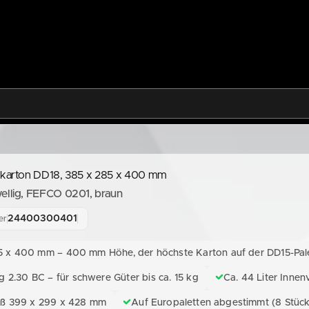
tkarton DD18, 385 x 285 x 400 mm
ellig, FEFCO 0201, braun
24400300401
er
5 x 400 mm – 400 mm Höhe, der höchste Karton auf der DD15-Pal
g 2.30 BC – für schwere Güter bis ca. 15 kg
Ca. 44 Liter Inne
ß 399 x 299 x 428 mm
Auf Europaletten abgestimmt (8 Stück