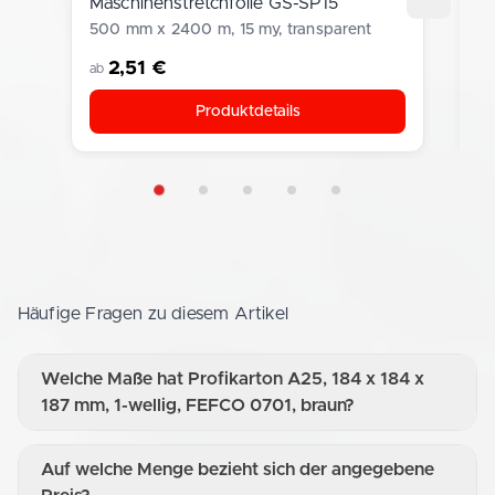
Maschinenstretchfolie GS-SP15
B
500 mm x 2400 m, 15 my, transparent
3
2,51 €
ab
a
Produktdetails
Häufige Fragen zu diesem Artikel
Welche Maße hat Profikarton A25, 184 x 184 x
187 mm, 1-wellig, FEFCO 0701, braun?
Auf welche Menge bezieht sich der angegebene