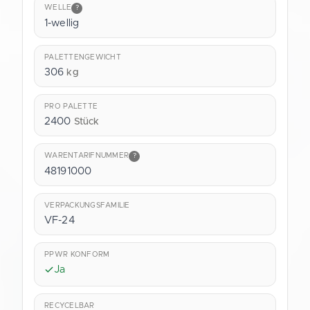
WELLE
?
1-wellig
PALETTENGEWICHT
306
kg
PRO PALETTE
2400
Stück
WARENTARIFNUMMER
?
48191000
VERPACKUNGSFAMILIE
VF-24
PPWR KONFORM
Ja
RECYCELBAR