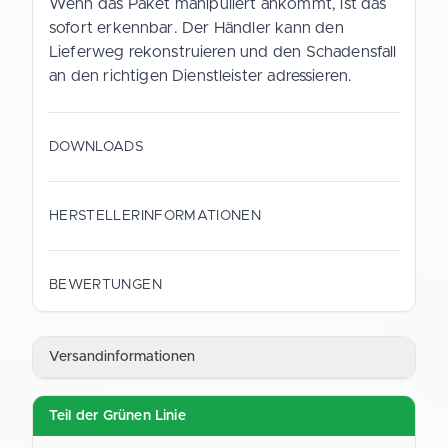
Wenn das Paket manipuliert ankommt, ist das
sofort erkennbar. Der Händler kann den
Lieferweg rekonstruieren und den Schadensfall
an den richtigen Dienstleister adressieren.
DOWNLOADS
Datenblatt (Deutsch)
HERSTELLERINFORMATIONEN
PDF
HERSTELLER
Gustav Schramm GmbH
BEWERTUNGEN
Data Sheet (English)
ANSCHRIFT
PDF
Straubinger Straße 9
Versandinformationen
28219 Bremen
Deutschland
Teil der Grünen Linie
KONTAKT