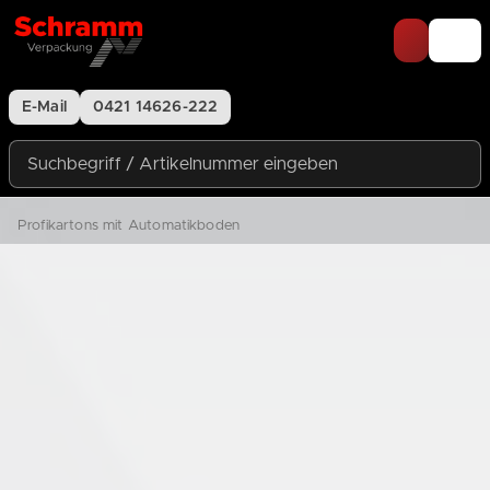
Zum Inhalt springen
E-Mail
0421 14626-222
Suchbegriff / Artikelnummer eingeben
Profikartons mit Automatikboden