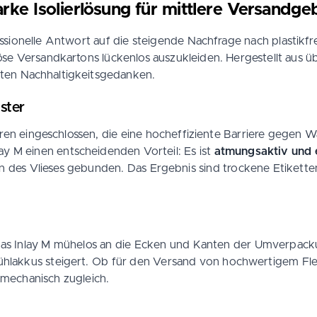
tarke Isolierlösung für mittlere Versandge
essionelle Antwort auf die steigende Nachfrage nach plastik
se Versandkartons lückenlos auszukleiden. Hergestellt aus 
nten Nachhaltigkeitsgedanken.
ster
oren eingeschlossen, die eine hocheffiziente Barriere gegen 
ay M einen entscheidenden Vorteil: Es ist
atmungsaktiv und 
en des Vlieses gebunden. Das Ergebnis sind trockene Etikette
h das Inlay M mühelos an die Ecken und Kanten der Umverpac
Kühlakkus steigert. Ob für den Versand von hochwertigem Fle
 mechanisch zugleich.