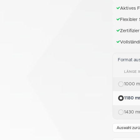
Aktives 
Flexibler
Zertifizi
Vollständ
Format au
LÄNGE X
1000 m
1180 m
1430 m
Auswahl zurü