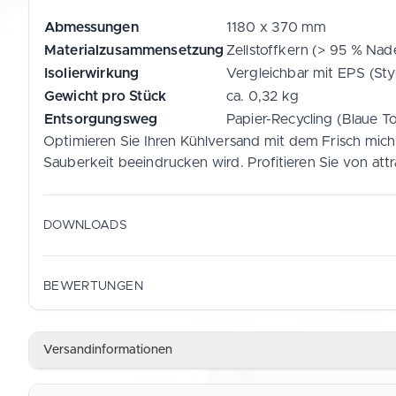
Abmessungen
1180 x 370 mm
Materialzusammensetzung
Zellstoffkern (> 95 % Nadel
Isolierwirkung
Vergleichbar mit EPS (St
Gewicht pro Stück
ca. 0,32 kg
Entsorgungsweg
Papier-Recycling (Blaue T
Optimieren Sie Ihren Kühlversand mit dem Frisch mich 
Sauberkeit beeindrucken wird. Profitieren Sie von att
DOWNLOADS
Datenblatt (Deutsch)
BEWERTUNGEN
PDF
Versandinformationen
Data Sheet (English)
PDF