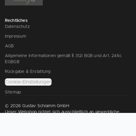
Rechtliches
Datenschutz
Impressum
AGB
Allgemeine Informationen gemäß § 312i BGB und Art. 246c
EGBGB
Rückgabe & Erstattung
Cookie-Einstellungen
Sitemap
© 2026 Gustav Schramm GmbH
Unser Webshop richtet sich ausschließlich an gewerbliche
Kunden gem. § 14 BGB. Wir verkaufen nicht an Verbraucher
gem. § 13 BGB.
Die Texte wurden teilweise mit Unterstützung von KI erstellt.