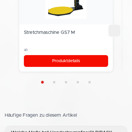
Stretchmaschine GS7 M
Ha
5
ab
a
Produktdetails
Häufige Fragen zu diesem Artikel