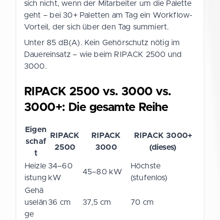
sich nicht, wenn der Mitarbeiter um die Palette
geht – bei 30+ Paletten am Tag ein Workflow-
Vorteil, der sich über den Tag summiert.
Unter 85 dB(A). Kein Gehörschutz nötig im
Dauereinsatz – wie beim RIPACK 2500 und
3000.
RIPACK 2500 vs. 3000 vs.
3000+: Die gesamte Reihe
Eigen
RIPACK
RIPACK
RIPACK 3000+
schaf
2500
3000
(dieses)
t
Heizle
34–60
Höchste
45–80 kW
istung
kW
(stufenlos)
Gehä
uselän
36 cm
37,5 cm
70 cm
ge