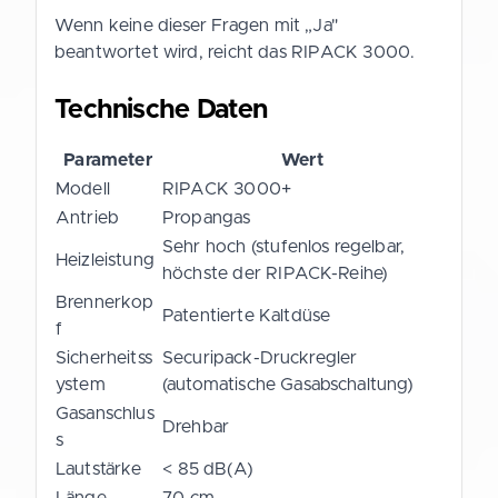
Wenn keine dieser Fragen mit „Ja"
beantwortet wird, reicht das RIPACK 3000.
Technische Daten
Parameter
Wert
Modell
RIPACK 3000+
Antrieb
Propangas
Sehr hoch (stufenlos regelbar,
Heizleistung
höchste der RIPACK-Reihe)
Brennerkop
Patentierte Kaltdüse
f
Sicherheitss
Securipack-Druckregler
ystem
(automatische Gasabschaltung)
Gasanschlus
Drehbar
s
Lautstärke
< 85 dB(A)
Länge
70 cm