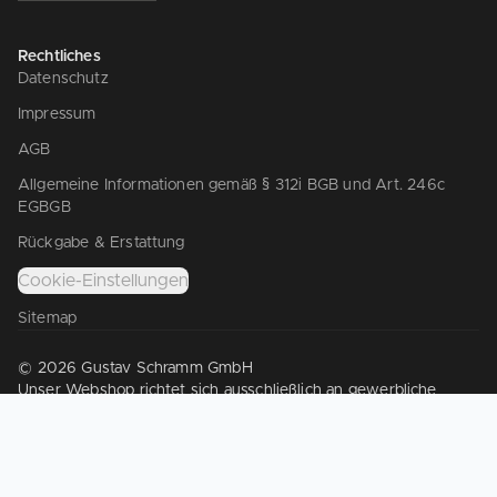
Rechtliches
Datenschutz
Impressum
AGB
Allgemeine Informationen gemäß § 312i BGB und Art. 246c
EGBGB
Rückgabe & Erstattung
Cookie-Einstellungen
Sitemap
© 2026 Gustav Schramm GmbH
Unser Webshop richtet sich ausschließlich an gewerbliche
Kunden gem. § 14 BGB. Wir verkaufen nicht an Verbraucher
gem. § 13 BGB.
Die Texte wurden teilweise mit Unterstützung von KI erstellt.