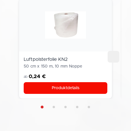
Luftpolsterfolie KN2
C
50 cm x 150 m, 10 mm Noppe
21
0,24 €
ab
a
Produktdetails