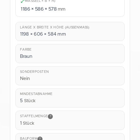
MASSE
(L × B × H)
1186 × 586 × 578
mm
LÄNGE X BREITE X HÖHE (AUSSENMASS)
1198 × 606 × 584 mm
FARBE
Braun
SONDERPOSTEN
Nein
MINDESTABNAHME
5
Stück
STAFFELMENGE
?
1
Stück
BAUFORM
?