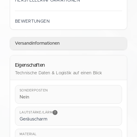
HERSTELLERINFORMATIONEN
HERSTELLER
Gustav Schramm GmbH
BEWERTUNGEN
ANSCHRIFT
Straubinger Straße 9
Versandinformationen
28219 Bremen
Deutschland
Eigenschaften
KONTAKT
shop@verpackung.de
Technische Daten & Logistik auf einen Blick
SONDERPOSTEN
Nein
LAUTSTÄRKE/LÄRM
?
Geräuscharm
MATERIAL