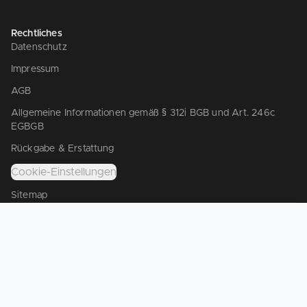
Rechtliches
Datenschutz
Impressum
AGB
Allgemeine Informationen gemäß § 312i BGB und Art. 246c
EGBGB
Rückgabe & Erstattung
Cookie-Einstellungen
Sitemap
© 2026 Gustav Schramm GmbH
Unser Webshop richtet sich ausschließlich an gewerbliche
Kunden gem. § 14 BGB. Wir verkaufen nicht an Verbraucher
gem. § 13 BGB.
Die Texte wurden teilweise mit Unterstützung von KI erstellt.