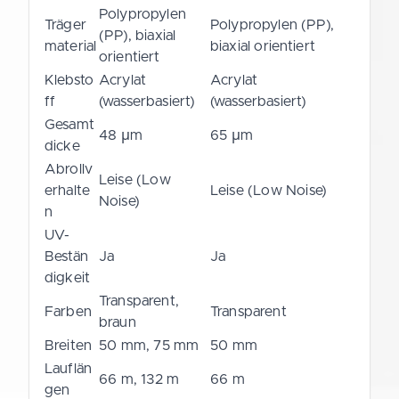
Polypropylen
Träger
Polypropylen (PP),
(PP), biaxial
material
biaxial orientiert
orientiert
Klebsto
Acrylat
Acrylat
ff
(wasserbasiert)
(wasserbasiert)
Gesamt
48 µm
65 µm
dicke
Abrollv
Leise (Low
erhalte
Leise (Low Noise)
Noise)
n
UV-
Bestän
Ja
Ja
digkeit
Transparent,
Farben
Transparent
braun
Breiten
50 mm, 75 mm
50 mm
Lauflän
66 m, 132 m
66 m
gen