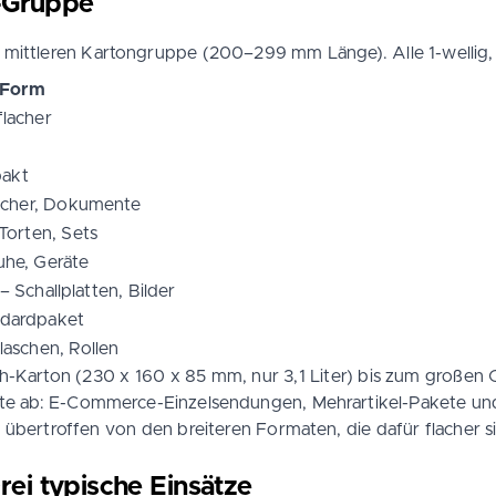
-Gruppe
 mittleren Kartongruppe (200–299 mm Länge). Alle 1-wellig, 
Form
flacher
pakt
Bücher, Dokumente
Torten, Sets
uhe, Geräte
 Schallplatten, Bilder
ndardpaket
laschen, Rollen
Karton (230 x 160 x 85 mm, nur 3,1 Liter) bis zum großen Q
e ab: E-Commerce-Einzelsendungen, Mehrartikel-Pakete und 
 übertroffen von den breiteren Formaten, die dafür flacher s
rei typische Einsätze