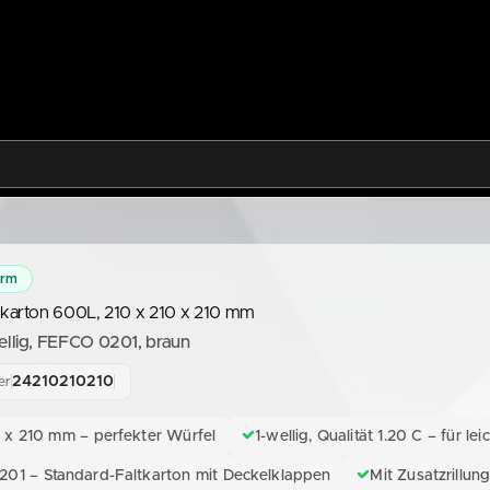
orm
tkarton 600L, 210 x 210 x 210 mm
ellig, FEFCO 0201, braun
24210210210
er
 x 210 mm – perfekter Würfel
1-wellig, Qualität 1.20 C – für le
01 – Standard-Faltkarton mit Deckelklappen
Mit Zusatzrillun