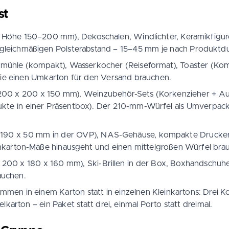
st
öhe 150–200 mm), Dekoschalen, Windlichter, Keramikfigure
g gleichmäßigen Polsterabstand – 15–45 mm je nach Produktd
mühle (kompakt), Wasserkocher (Reiseformat), Toaster (Kom
die einen Umkarton für den Versand brauchen.
. 200 x 200 x 150 mm), Weinzubehör-Sets (Korkenzieher + A
te in einer Präsentbox). Der 210-mm-Würfel als Umverpackun
x 190 x 50 mm in der OVP), NAS-Gehäuse, kompakte Drucker
inkarton-Maße hinausgeht und einen mittelgroßen Würfel brau
 200 x 180 x 160 mm), Ski-Brillen in der Box, Boxhandschuhe,
auchen.
sammen in einem Karton statt in einzelnen Kleinkartons: Drei 
arton – ein Paket statt drei, einmal Porto statt dreimal.