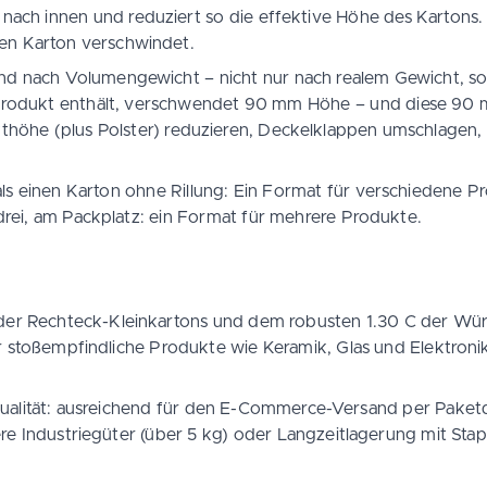
nach innen und reduziert so die effektive Höhe des Kartons.
hen Karton verschwindet.
 nach Volumengewicht – nicht nur nach realem Gewicht, so
rodukt enthält, verschwendet 90 mm Höhe – und diese 90 m
ukthöhe (plus Polster) reduzieren, Deckelklappen umschlagen,
als einen Karton ohne Rillung: Ein Format für verschiedene P
 drei, am Packplatz: ein Format für mehrere Produkte.
 B der Rechteck-Kleinkartons und dem robusten 1.30 C der Wü
 stoßempfindliche Produkte wie Keramik, Glas und Elektronik.
ualität: ausreichend für den E-Commerce-Versand per Paketdie
ere Industriegüter (über 5 kg) oder Langzeitlagerung mit Sta