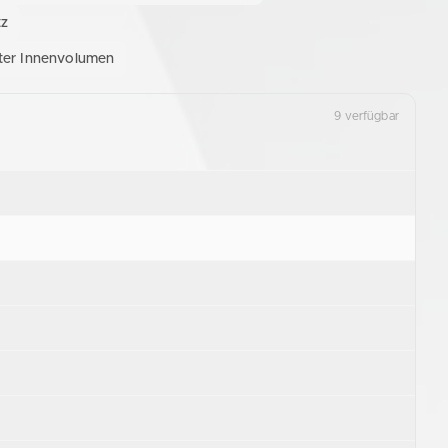
tz
iter Innenvolumen
9 verfügbar