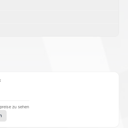
k
lpreise zu sehen
n