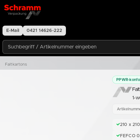
Zum Inhalt springen
E-Mail
0421 14626-222
Suchbegriff / Artikelnummer eingeben
Faltkartons
PPWR-konf
Fal
1-w
Artikelnumm
210 x 210
FEFCO 02