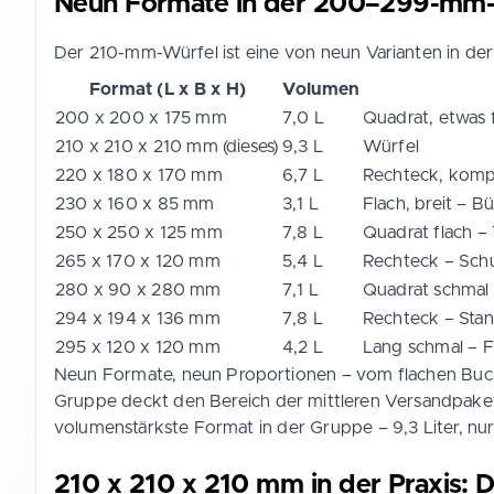
Neun Formate in der 200–299-mm
Der 210-mm-Würfel ist eine von neun Varianten in der
Format (L x B x H)
Volumen
200 x 200 x 175 mm
7,0 L
Quadrat, etwas 
210 x 210 x 210 mm (dieses)
9,3 L
Würfel
220 x 180 x 170 mm
6,7 L
Rechteck, kom
230 x 160 x 85 mm
3,1 L
Flach, breit – 
250 x 250 x 125 mm
7,8 L
Quadrat flach – 
265 x 170 x 120 mm
5,4 L
Rechteck – Sch
280 x 90 x 280 mm
7,1 L
Quadrat schmal –
294 x 194 x 136 mm
7,8 L
Rechteck – Sta
295 x 120 x 120 mm
4,2 L
Lang schmal – F
Neun Formate, neun Proportionen – vom flachen Buch-
Gruppe deckt den Bereich der mittleren Versandpaket
volumenstärkste Format in der Gruppe – 9,3 Liter, nur
210 x 210 x 210 mm in der Praxis: D