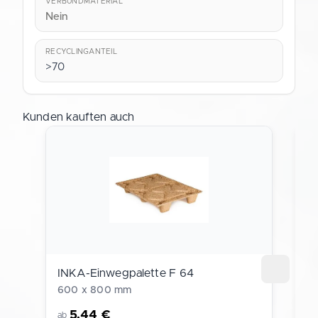
VERBUNDMATERIAL
Nein
RECYCLINGANTEIL
>70
Kunden kauften auch
INKA-Einwegpalette F 64
H
600 x 800 mm
5
5,44 €
ab
a