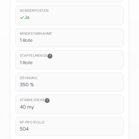
SONDERPOSTEN
Ja
MINDESTABNAHME
1
Rolle
STAFFELMENGE
?
1
Rolle
DEHNUNG
350 %
STÄRKE/DICKE
?
40 my
M² PRO ROLLE
504