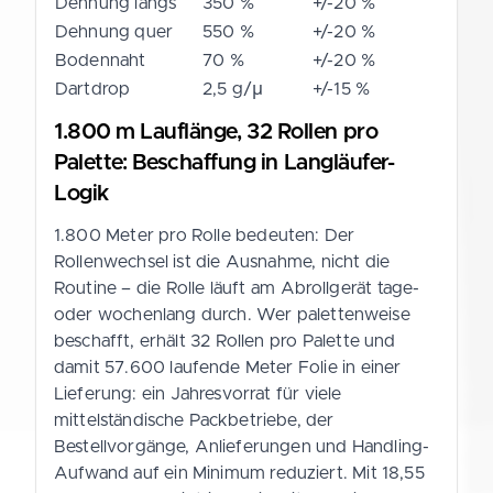
Dehnung längs
350 %
+/-20 %
Dehnung quer
550 %
+/-20 %
Bodennaht
70 %
+/-20 %
Dartdrop
2,5 g/µ
+/-15 %
1.800 m Lauflänge, 32 Rollen pro
Palette: Beschaffung in Langläufer-
Logik
1.800 Meter pro Rolle bedeuten: Der
Rollenwechsel ist die Ausnahme, nicht die
Routine – die Rolle läuft am Abrollgerät tage-
oder wochenlang durch. Wer palettenweise
beschafft, erhält 32 Rollen pro Palette und
damit 57.600 laufende Meter Folie in einer
Lieferung: ein Jahresvorrat für viele
mittelständische Packbetriebe, der
Bestellvorgänge, Anlieferungen und Handling-
Aufwand auf ein Minimum reduziert. Mit 18,55