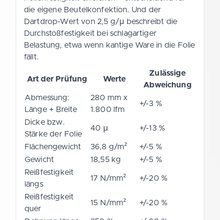
die eigene Beutelkonfektion. Und der
Dartdrop-Wert von 2,5 g/µ beschreibt die
Durchstoßfestigkeit bei schlagartiger
Belastung, etwa wenn kantige Ware in die Folie
fällt.
Zulässige
Art der Prüfung
Werte
Abweichung
Abmessung:
280 mm x
+/-3 %
Länge + Breite
1.800 lfm
Dicke bzw.
40 µ
+/-13 %
Stärke der Folie
Flächengewicht
36,8 g/m²
+/-5 %
Gewicht
18,55 kg
+/-5 %
Reißfestigkeit
17 N/mm²
+/-20 %
längs
Reißfestigkeit
15 N/mm²
+/-20 %
quer