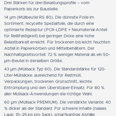
Drei Stärken für drei Belastungsprofile – vom
Papierkorb bis zur Baustelle:
14 µm (Müllbeutel RS 80). Die dünnste Folie im
Sortiment: recycelte Spezialfolie, die durch eine
optimierte Rezeptur (PCR-LDPE + Neumaterial-Anteil
für Reißfestigkeit) bei geringer Dicke eine hohe
Belastbarkeit erreicht. Für trockenen bis leicht feuchten
Abfall in Papierkörben und Mittelbehältern. Der
Nachhaltigkeitsvorteil: 72 % weniger Material als ein 50-
µm-Beutel in derselben Größe.
43 µm (Müllsack Typ 60). Die Standardstärke für 120-
Liter-Müllsäcke: ausreichend für Restmüll,
Verpackungen, trockenen Grünschnitt, leichte
Entrümplung und den Überstülper-Einsatz. Für 80 %
aller Müllsack-Anwendungen die richtige Wahl.
60 µm (Müllsack PREMIUM). Die verstärkte Variante: 40
% dicker als der Standard. Für schwere Inhalte (nasses
Laub, 15–25 kg pro Sack), scharfkantige Abfälle