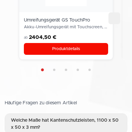
Umreifungsgerät GS TouchPro
B
Akku-Umreifungsgerät mit Touchscreen, PP/PET 9–16 mm, bis 2.700 N
Fi
2404,50 €
a
ab
Produktdetails
Häufige Fragen zu diesem Artikel
Welche Maße hat Kantenschutzleisten, 1100 x 50
x 50 x 3 mm?