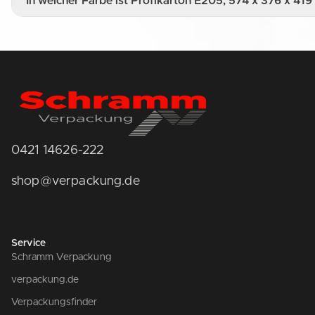
In welcher Farbe ist Profikarton E205, 574 x 376 x 419
0421 14626-222
shop@verpackung.de
Service
Schramm Verpackung
verpackung.de
Verpackungsfinder