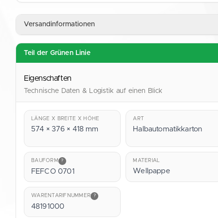
Versandinformationen
Data Sheet (English)
PDF
Teil der Grünen Linie
Eigenschaften
Technische Daten & Logistik auf einen Blick
LÄNGE X BREITE X HÖHE
ART
574 × 376 × 418 mm
Halbautomatikkarton
MATERIAL
BAUFORM
?
Wellpappe
FEFCO 0701
WARENTARIFNUMMER
?
48191000