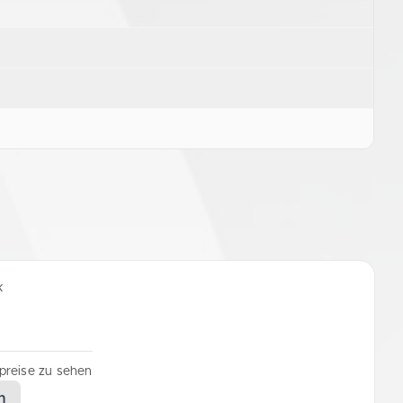
k
lpreise zu sehen
n