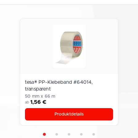
tesa® PP-Klebeband #64014,
transparent
50 mm x 66 m
1,56 €
ab
Produktdetails