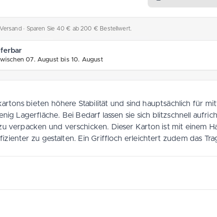
l. Versand
· Sparen Sie 40 € ab 200 € Bestellwert.
eferbar
zwischen 07. August bis 10. August
tons bieten höhere Stabilität und sind hauptsächlich für mi
g Lagerfläche. Bei Bedarf lassen sie sich blitzschnell aufr
her zu verpacken und verschicken. Dieser Karton ist mit ein
zienter zu gestalten. Ein Griffloch erleichtert zudem das Tr