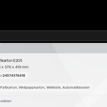
fikarton E205
 x 376 x 419 mm
24574376418
er
Faltkarton, Wellpappkarton, Wellkiste, Automatikboden
swählen