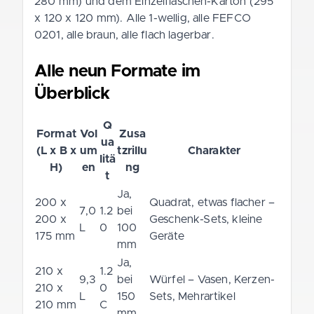
280 mm) und dem Einzelflaschen-Karton (295
x 120 x 120 mm). Alle 1-wellig, alle FEFCO
0201, alle braun, alle flach lagerbar.
Alle neun Formate im
Überblick
Q
Format
Vol
Zusa
ua
(L x B x
um
tzrillu
Charakter
litä
H)
en
ng
t
Ja,
200 x
Quadrat, etwas flacher –
7,0
1.2
bei
200 x
Geschenk-Sets, kleine
L
0
100
175 mm
Geräte
mm
Ja,
210 x
1.2
9,3
bei
Würfel – Vasen, Kerzen-
210 x
0
L
150
Sets, Mehrartikel
210 mm
C
mm