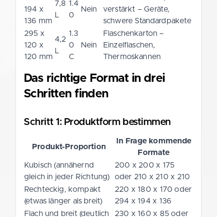
7,8
1.4
194 x
Nein
verstärkt – Geräte,
L
0
136 mm
schwere Standardpakete
295 x
1.3
Flaschenkarton –
4,2
120 x
0
Nein
Einzelflaschen,
L
120 mm
C
Thermoskannen
Das richtige Format in drei
Schritten finden
Schritt 1: Produktform bestimmen
In Frage kommende
Produkt-Proportion
Formate
Kubisch (annähernd
200 x 200 x 175
gleich in jeder Richtung)
oder 210 x 210 x 210
Rechteckig, kompakt
220 x 180 x 170 oder
(etwas länger als breit)
294 x 194 x 136
Flach und breit (deutlich
230 x 160 x 85 oder