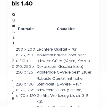
bis 1.40
Q
u
al
Formate
Charakter
it
ä
t
200 x 200
Leichtere Qualität – für
1.
x 175, 210
stoßempfindliche, aber nicht
2
x 210 x
schwere Güter (Vasen, Kerzen,
0
210, 250 x
Dekoration, Geschenksets).
250 x 125
Polsternde C-Welle beim 210er.
Robuste Qualität mit hoher
1.
220 x 180
Steifigkeit (B-Welle) – für
3
x 170, 265
schwerere Güter (Schuhe,
0
x 170 x 120
Geräte, Werkzeug bis ca. 3–5
B
kg).