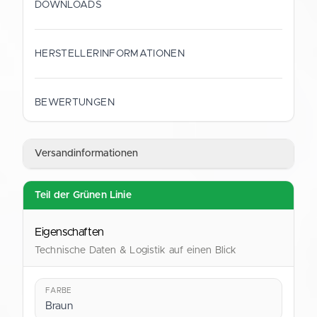
DOWNLOADS
HERSTELLERINFORMATIONEN
HERSTELLER
Gustav Schramm GmbH
BEWERTUNGEN
ANSCHRIFT
Straubinger Straße 9
Versandinformationen
28219 Bremen
Deutschland
Teil der Grünen Linie
KONTAKT
shop@verpackung.de
Eigenschaften
Technische Daten & Logistik auf einen Blick
FARBE
Braun