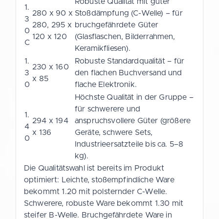
Robuste Qualität mit guter
1.
280 x 90 x
Stoßdämpfung (C-Welle) – für
3
280, 295 x
bruchgefährdete Güter
0
120 x 120
(Glasflaschen, Bilderrahmen,
C
Keramikfliesen).
1.
Robuste Standardqualität – für
230 x 160
3
den flachen Buchversand und
x 85
0
flache Elektronik.
Höchste Qualität in der Gruppe –
für schwerere und
1.
294 x 194
anspruchsvollere Güter (größere
4
x 136
Geräte, schwere Sets,
0
Industrieersatzteile bis ca. 5–8
kg).
Die Qualitätswahl ist bereits im Produkt
optimiert: Leichte, stoßempfindliche Ware
bekommt 1.20 mit polsternder C-Welle.
Schwerere, robuste Ware bekommt 1.30 mit
steifer B-Welle. Bruchgefährdete Ware in