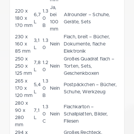
Ja,
220 x
1.3
6,7
bei
Allrounder – Schuhe,
180 x
0
L
100
Geräte, Sets
170 mm
B
mm
230 x
Flach, breit – Bücher,
3,1
1.3
160 x
Nein
Dokumente, flache
L
0
85 mm
Elektronik
250 x
Großes Quadrat flach –
7,8
1.2
250 x
Nein
Torten, Sets,
L
0
125 mm
Geschenkboxen
265 x
1.3
5,4
Postpäckchen – Bücher,
170 x
0
Nein
L
Schuhe, Werkzeug
120 mm
B
280 x
1.3
Flachkarton –
90 x
7,1
0
Nein
Schallplatten, Bilder,
280
L
C
Fliesen
mm
294 x
Großes Rechteck,