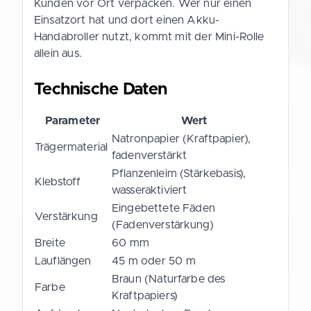
Kunden vor Ort verpacken. Wer nur einen
Einsatzort hat und dort einen Akku-
Handabroller nutzt, kommt mit der Mini-Rolle
allein aus.
Technische Daten
Parameter
Wert
Natronpapier (Kraftpapier),
Trägermaterial
fadenverstärkt
Pflanzenleim (Stärkebasis),
Klebstoff
wasseraktiviert
Eingebettete Fäden
Verstärkung
(Fadenverstärkung)
Breite
60 mm
Lauflängen
45 m oder 50 m
Braun (Naturfarbe des
Farbe
Kraftpapiers)