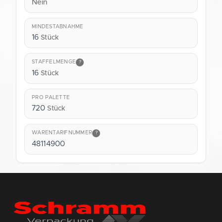
Nein
MINDESTABNAHME
16
Stück
STAFFELMENGE
?
16
Stück
PRO PALETTE
720
Stück
WARENTARIFNUMMER
?
48114900