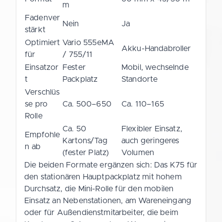
m
Fadenver
Nein
Ja
stärkt
Optimiert
Vario 555eMA
Akku-Handabroller
für
/ 755/11
Einsatzor
Fester
Mobil, wechselnde
t
Packplatz
Standorte
Verschlüs
se pro
Ca. 500–650
Ca. 110–165
Rolle
Ca. 50
Flexibler Einsatz,
Empfohle
Kartons/Tag
auch geringeres
n ab
(fester Platz)
Volumen
Die beiden Formate ergänzen sich: Das K75 für
den stationären Hauptpackplatz mit hohem
Durchsatz, die Mini-Rolle für den mobilen
Einsatz an Nebenstationen, am Wareneingang
oder für Außendienstmitarbeiter, die beim