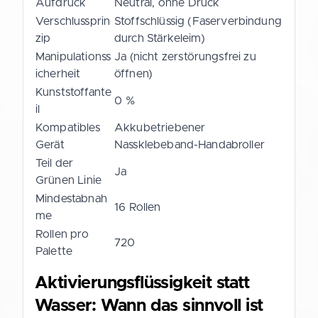
Aufdruck
Neutral, ohne Druck
Verschlussprin
Stoffschlüssig (Faserverbindung
zip
durch Stärkeleim)
Manipulationss
Ja (nicht zerstörungsfrei zu
icherheit
öffnen)
Kunststoffante
0 %
il
Kompatibles
Akkubetriebener
Gerät
Nassklebeband-Handabroller
Teil der
Ja
Grünen Linie
Mindestabnah
16 Rollen
me
Rollen pro
720
Palette
Aktivierungsflüssigkeit statt
Wasser: Wann das sinnvoll ist