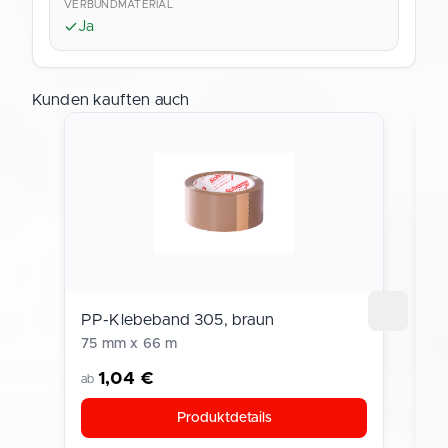
VERBUNDMATERIAL
Ja
Kunden kauften auch
PP-Klebeband 305, braun
M
75 mm x 66 m
D
1,04 €
ab
a
Produktdetails