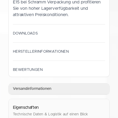
E15 bei Schramm Verpackung und profitieren
Sie von hoher Lagerverfügbarkeit und
attraktiven Preiskonditionen.
DOWNLOADS
Datenblatt (Deutsch)
HERSTELLERINFORMATIONEN
PDF
HERSTELLER
Gustav Schramm GmbH
BEWERTUNGEN
Data Sheet (English)
ANSCHRIFT
PDF
Straubinger Straße 9
Versandinformationen
28219 Bremen
Deutschland
Eigenschaften
KONTAKT
shop@verpackung.de
Technische Daten & Logistik auf einen Blick