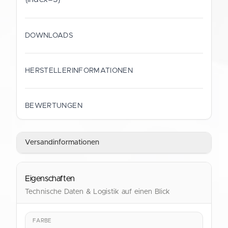
DOWNLOADS
HERSTELLERINFORMATIONEN
HERSTELLER
Gustav Schramm GmbH
BEWERTUNGEN
ANSCHRIFT
Straubinger Straße 9
Versandinformationen
28219 Bremen
Deutschland
Eigenschaften
KONTAKT
shop@verpackung.de
Technische Daten & Logistik auf einen Blick
FARBE