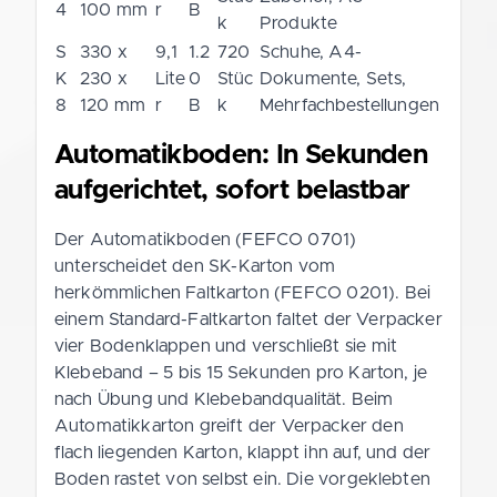
4
100 mm
r
B
k
Produkte
S
330 x
9,1
1.2
720
Schuhe, A4-
K
230 x
Lite
0
Stüc
Dokumente, Sets,
8
120 mm
r
B
k
Mehrfachbestellungen
Automatikboden: In Sekunden
aufgerichtet, sofort belastbar
Der Automatikboden (FEFCO 0701)
unterscheidet den SK-Karton vom
herkömmlichen Faltkarton (FEFCO 0201). Bei
einem Standard-Faltkarton faltet der Verpacker
vier Bodenklappen und verschließt sie mit
Klebeband – 5 bis 15 Sekunden pro Karton, je
nach Übung und Klebebandqualität. Beim
Automatikkarton greift der Verpacker den
flach liegenden Karton, klappt ihn auf, und der
Boden rastet von selbst ein. Die vorgeklebten