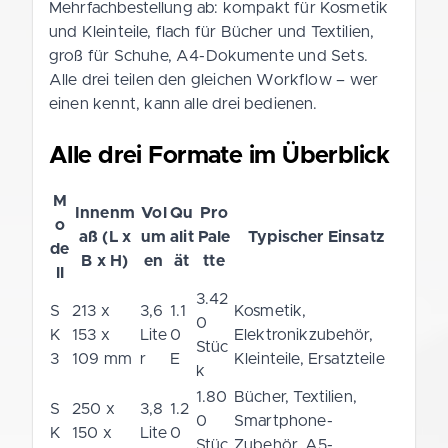
Mehrfachbestellung ab: kompakt für Kosmetik
und Kleinteile, flach für Bücher und Textilien,
groß für Schuhe, A4-Dokumente und Sets.
Alle drei teilen den gleichen Workflow – wer
einen kennt, kann alle drei bedienen.
Alle drei Formate im Überblick
M
Innenm
Vol
Qu
Pro
o
aß (L x
um
alit
Pale
Typischer Einsatz
de
B x H)
en
ät
tte
ll
3.42
S
213 x
3,6
1.1
Kosmetik,
0
K
153 x
Lite
0
Elektronikzubehör,
Stüc
3
109 mm
r
E
Kleinteile, Ersatzteile
k
1.80
Bücher, Textilien,
S
250 x
3,8
1.2
0
Smartphone-
K
150 x
Lite
0
Stüc
Zubehör, A5-