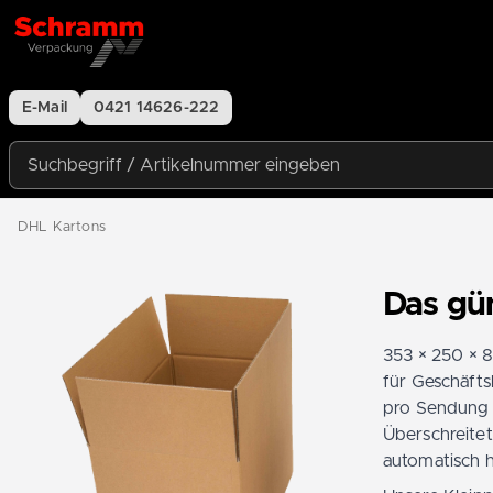
Zum Inhalt springen
E-Mail
0421 14626-222
Suchbegriff / Artikelnummer eingeben
DHL Kartons
Das gün
353 × 250 × 8
für Geschäfts
pro Sendung –
Überschreite
automatisch h