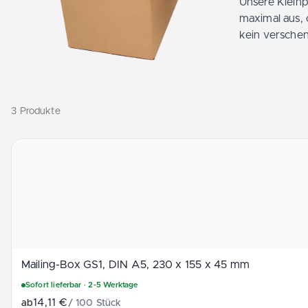
Unsere Klein
maximal aus, 
kein verschen
3 Produkte
Mailing-Box GS1, DIN A5, 230 x 155 x 45 mm
Mailing-Box G­S1­, D­IN A5­, 230 x 155 x 45 mm
Sofort lieferbar
· 2-5 Werktage
14,11 €
ab
/
100
Stück