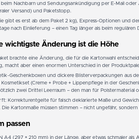
im Nachbarn und Sendungsankündigung per E-Mail oder App
aler Versand) und Paketstopp.
die gibt es erst ab dem Paket 2 kg), Express-Optionen und de
ktage nach Einlieferung – einen Tag länger als beim regulären
 wichtigste Änderung ist die Höhe
ket brachte eine Änderung, die für die Kartonwahl entsche
g, macht aber einen enormen Unterschied in der Produktpalet
k-Geschenkboxen und dickere Blisterverpackungen aus dem 
in Kosmetikset (Creme + Probe + Lippenpflege in der Geschen
ötzlich zwei Drittel Leerraum – den man für Polstermaterial 
härft: Korrekturentgelte für falsch deklarierte Maße und Gewi
 Die Kartonmaße müssen stimmen – nicht ungefähr, sondern 
m passen
N A4 (297 × 210 mm) in der Länge, aber etwas schmaler als 