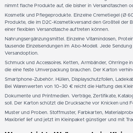
nimmt flache Produkte auf, die bisher in Versandtaschen 
Kosmetik und Pflegeprodukte. Einzelne Cremetiegel (Ø 60
Produkte, die im D2C-Kosmetikversand den Großteil der Be
einer flexiblen Versandtasche auftreten können.
Nahrungsergänzungsmittel. Einzelne Vitamindosen, Prote
tausende Einzelsendungen im Abo-Modell. Jede Sendung un
Versandoption.
Schmuck und Accessoires. Ketten, Armbänder, Ohrringe in
die eine feste Umverpackung brauchen. Der Karton verhi
Smartphone-Zubehör. Hüllen, Displayschutzfolien, Ladeka
Bei Warenwerten von 10–30 € reicht die Haftung des Kleinp
Dokumente und Printmedien. Verträge, Zertifikate, Kataloge
soll. Der Karton schützt die Drucksache vor Knicken und F
Muster und Proben. Stoffmuster, Farbkarten, Materialpro
Maxibrief lief und jetzt im Kleinpaket günstiger und mit T