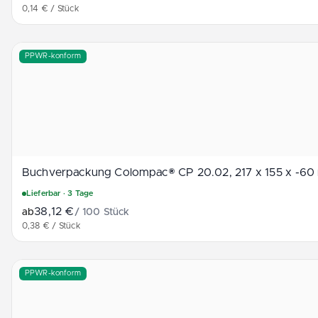
0,14 € / Stück
Buchverpackung Colompac® CP 20.02, 217 x 155 x -60 
PPWR-konform
Buch­verpackung Colompac® C­P 20­.02­, 217 x 155 x -6
Lieferbar
· 3 Tage
38,12 €
ab
/
100
Stück
0,38 € / Stück
Mailing-Box GS1/2, DIN A6, 152 x 104 x 46 mm
PPWR-konform