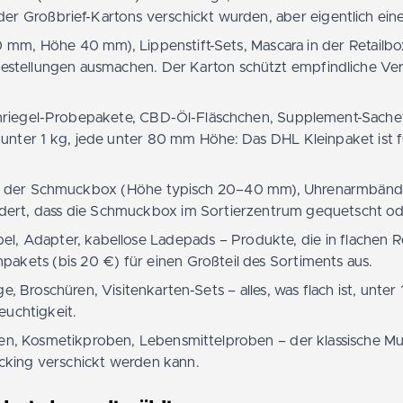
oder Großbrief-Kartons verschickt wurden, aber eigentlich e
 mm, Höhe 40 mm), Lippenstift-Sets, Mascara in der Retailb
stellungen ausmachen. Der Karton schützt empfindliche Verp
inriegel-Probepakete, CBD-Öl-Fläschchen, Supplement-Sach
ter 1 kg, jede unter 80 mm Höhe: Das DHL Kleinpaket ist f
 der Schmuckbox (Höhe typisch 20–40 mm), Uhrenarmbänder, 
ndert, dass die Schmuckbox im Sortierzentrum gequetscht o
bel, Adapter, kabellose Ladepads – Produkte, die in flache
akets (bis 20 €) für einen Großteil des Sortiments aus.
, Broschüren, Visitenkarten-Sets – alles, was flach ist, unte
euchtigkeit.
ben, Kosmetikproben, Lebensmittelproben – der klassische M
racking verschickt werden kann.