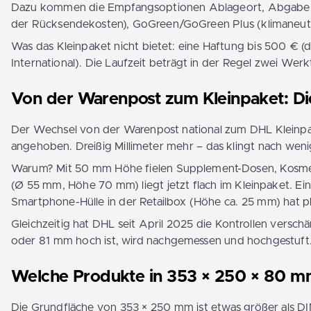
Dazu kommen die Empfangsoptionen Ablageort, Abgabe be
der Rücksendekosten), GoGreen/GoGreen Plus (klimaneutr
Was das Kleinpaket nicht bietet: eine Haftung bis 500 € (
International). Die Laufzeit beträgt in der Regel zwei Wer
Von der Warenpost zum Kleinpaket: Die
Der Wechsel von der Warenpost national zum DHL Kleinpa
angehoben. Dreißig Millimeter mehr – das klingt nach weni
Warum? Mit 50 mm Höhe fielen Supplement-Dosen, Kosmeti
(Ø 55 mm, Höhe 70 mm) liegt jetzt flach im Kleinpaket. E
Smartphone-Hülle in der Retailbox (Höhe ca. 25 mm) hat pl
Gleichzeitig hat DHL seit April 2025 die Kontrollen versc
oder 81 mm hoch ist, wird nachgemessen und hochgestuft.
Welche Produkte in 353 × 250 × 80 m
Die Grundfläche von 353 × 250 mm ist etwas größer als DI