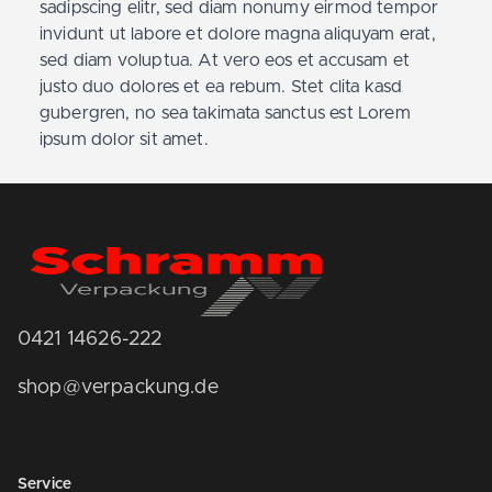
sadipscing elitr, sed diam nonumy eirmod tempor
invidunt ut labore et dolore magna aliquyam erat,
sed diam voluptua. At vero eos et accusam et
justo duo dolores et ea rebum. Stet clita kasd
gubergren, no sea takimata sanctus est Lorem
ipsum dolor sit amet.
0421 14626-222
shop@verpackung.de
Service