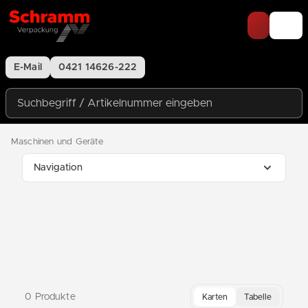
Zum Inhalt springen
E-Mail
0421 14626-222
Suchbegriff / Artikelnummer eingeben
Maschinen und Geräte
Navigation
0 Produkte
Karten
Tabelle