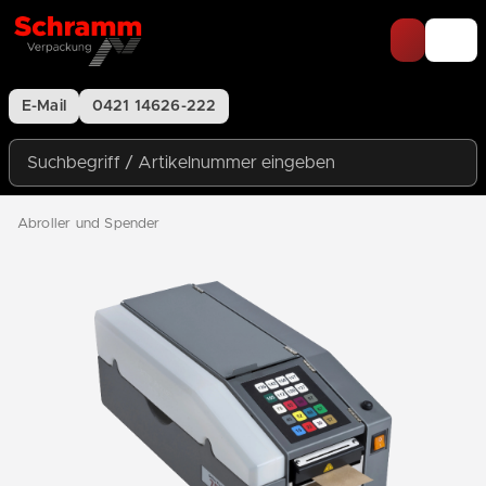
Zum Inhalt springen
E-Mail
0421 14626-222
Suchbegriff / Artikelnummer eingeben
Abroller und Spender