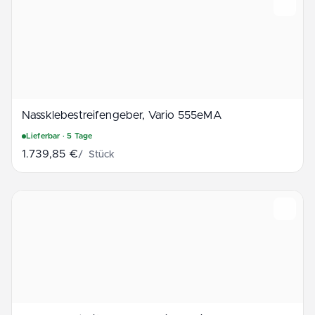
Nass­klebestreifengeber, Vario 555­eM­A
Lieferbar
· 5 Tage
1.739,85 €
/
Stück
Nassklebestreifengeber, Vario 755/11