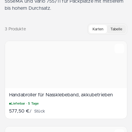
555eMA und Vario 755/11 für Packplätze mit mittlerem
bis hohem Durchsatz.
3 Produkte
Karten
Tabelle
Handabroller für Nassklebeband, akkubetrieben
Handabroller für Nass­klebe­band, akkubetrieben
Lieferbar
· 5 Tage
577,50 €
/
Stück
Nassklebestreifengeber, Vario 555eMA